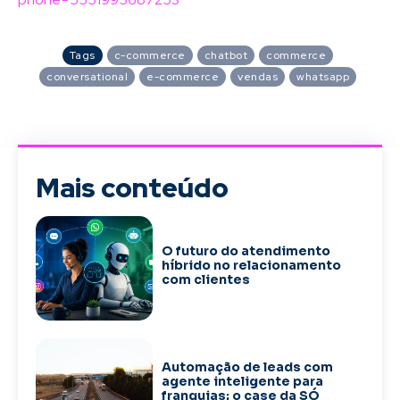
Tags
c-commerce
chatbot
commerce
conversational
e-commerce
vendas
whatsapp
Mais conteúdo
O futuro do atendimento
híbrido no relacionamento
com clientes
Automação de leads com
agente inteligente para
franquias: o case da SÓ