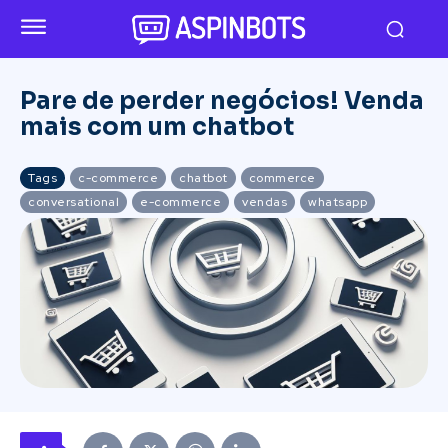
Pare de perder negócios! Venda
mais com um chatbot
Tags
c-commerce
chatbot
commerce
conversational
e-commerce
vendas
whatsapp