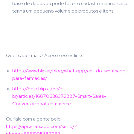
base de dados ou pode fazer o cadastro manual caso
tenha um pequeno volume de produtos e itens.
Quer saber mais? Acesse esses links:
https://www.blip.ai/blog/whatsapp/api-do-whatsapp-
para-farmacias/
https://help.blip.ai/hc/pt-
br/articles/16870638372887-Smart-Sales-
Conversacional-commerce
Ou fale com a gente pelo
https://api.whatsapp.com/send/?
phone=5551995687253