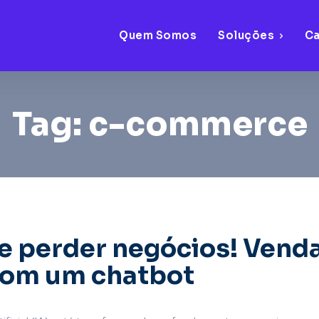
Quem Somos
Soluções
C
Tag:
c-commerce
e perder negócios! Vend
com um chatbot