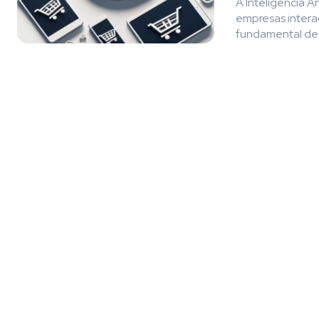
A Inteligência A
empresas intera
fundamental des