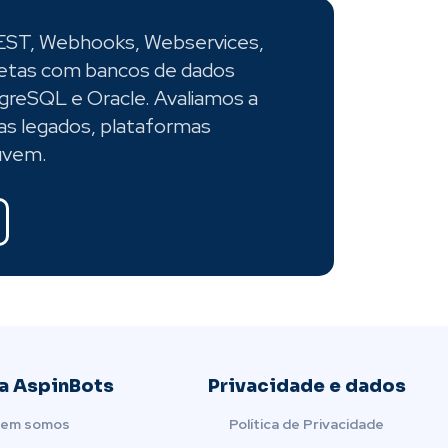
REST, Webhooks, Webservices,
retas com bancos de dados
reSQL e Oracle. Avaliamos a
s legados, plataformas
uvem.
a AspinBots
Privacidade e dados
em somos
Política de Privacidade