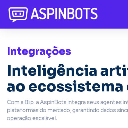
Integrações
Inteligência art
ao ecossistema 
Com a Blip, a AspinBots integra seus agentes in
plataformas do mercado, garantindo dados sinc
operação escalável.