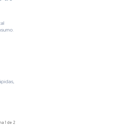
al
nsumo.
ápidas,
na 1 de 2