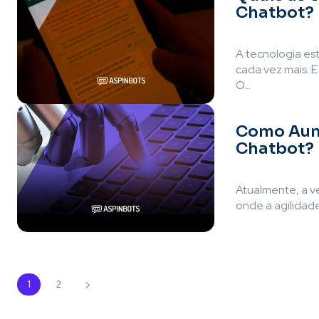
Chatbot?
A tecnologia es
cada vez mais. 
O...
Como Aume
Chatbot?
Atualmente, a v
onde a agilidade
1
2