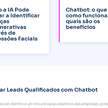
 a IA Pode
Chatbot: o que 
r a Identificar
como funciona
ças
quais são os
nerativas
benefícios
vés de
ssões Faciais
r Leads Qualificados com Chatbot
ira de clientes é um dos principais objetivos das empresas, por