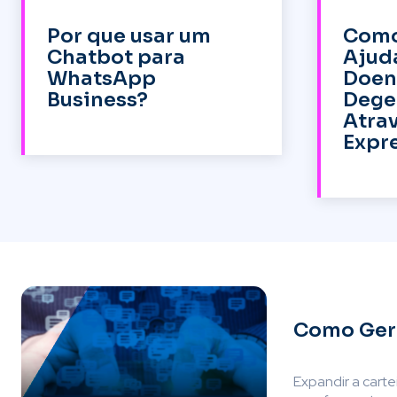
Por que usar um
Como
Chatbot para
Ajuda
WhatsApp
Doen
Business?
Dege
Atra
Expre
Como Gera
Expandir a carte