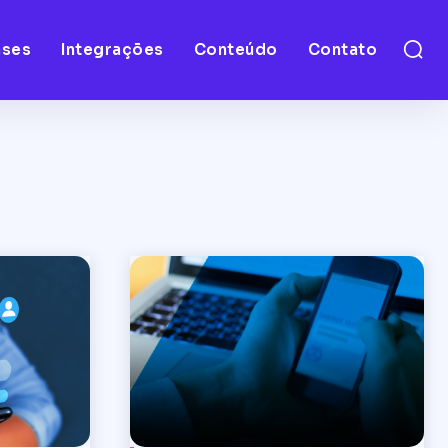
ases
Integrações
Conteúdo
Contato
a