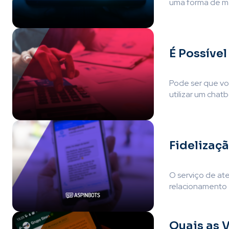
uma forma de ma
É Possível
Pode ser que vo
utilizar um chat
Fidelizaç
O serviço de at
relacionamento é
Quais as 