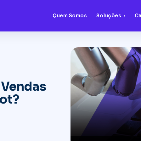
Quem Somos
Soluções
C
 Vendas
ot?