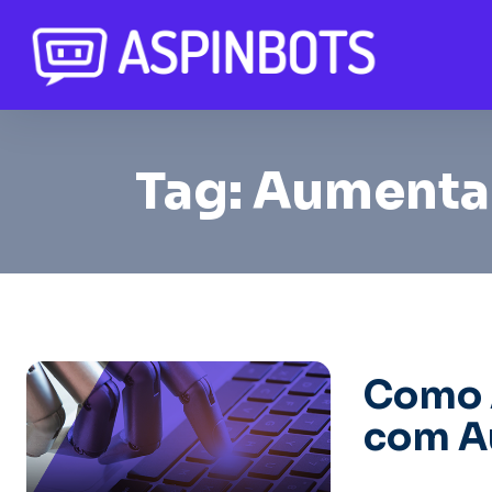
Tag:
Aumentar
Como 
com Au