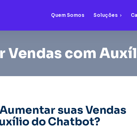
Quem Somos
Soluções
C
 Vendas com Auxíl
Aumentar suas Vendas
xílio do Chatbot?