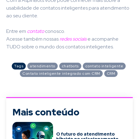
Com a AspinBots você pode conhecer mais sobre a
usabilidade de contatos inteligentes para atendimento
ao seu cliente.
Entre em
contato
conosco.
Acesse também nossas
redes sociais
e acompanhe
TUDO sobre o mundo dos contatos inteligentes.
Tags
atendimento
chatbots
contato inteligente
Contato inteligente integrado com CRM
CRM
Mais conteúdo
O futuro do atendimento