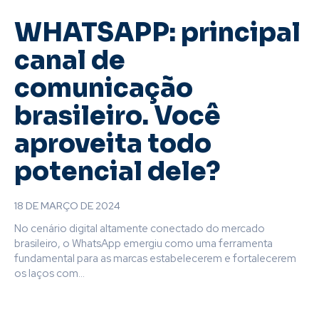
WHATSAPP: principal
canal de
comunicação
brasileiro. Você
aproveita todo
potencial dele?
18 DE MARÇO DE 2024
No cenário digital altamente conectado do mercado
brasileiro, o WhatsApp emergiu como uma ferramenta
fundamental para as marcas estabelecerem e fortalecerem
os laços com...