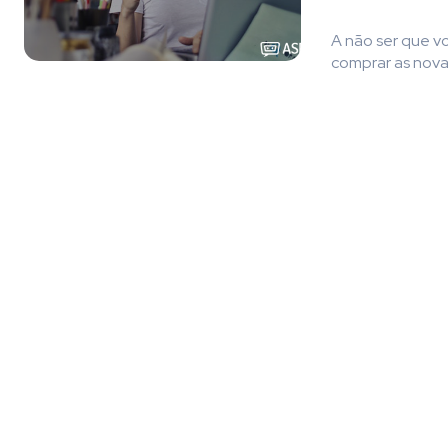
A não ser que vo
comprar as novas