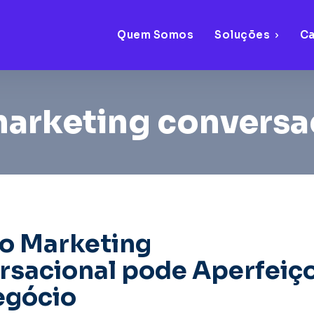
Quem Somos
Soluções
C
arketing conversa
o Marketing
rsacional pode Aperfeiç
egócio