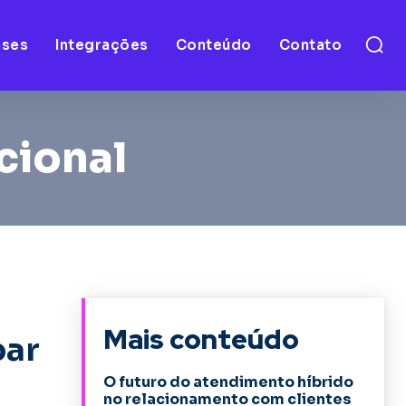
ases
Integrações
Conteúdo
Contato
cional
Mais conteúdo
oar
O futuro do atendimento híbrido
no relacionamento com clientes