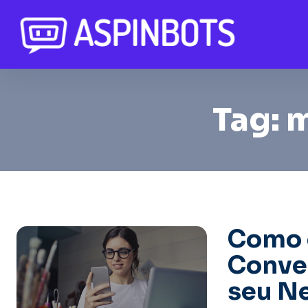
Tag:
m
Como 
Conve
seu N