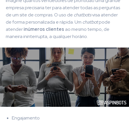
Imagine quantos vendedores de prontidão uma grande
empresa precisaria ter para atender todas as perguntas
de um site de compras. O uso de
chatbots
visa atender
de forma personalizada e rápida. Um
chatbot
pode
atender
inúmeros clientes
ao mesmo tempo, de
maneira ininterrupta, a qualquer horário.
Engajamento