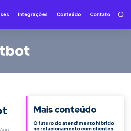
ases
Integrações
Conteúdo
Contato
tbot
Mais conteúdo
ot
O futuro do atendimento híbrido
no relacionamento com clientes
sApp,