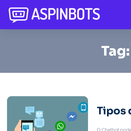
Tag
Tipos
O Chatbot pode 