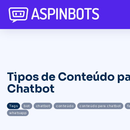
Tipos de Conteúdo p
Chatbot
Tags
bot
chatbot
conteúdo
conteúdo para chatbot
f
whatsapp