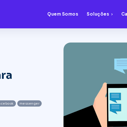
Quem Somos
Soluções
C
ara
acebook
messenger