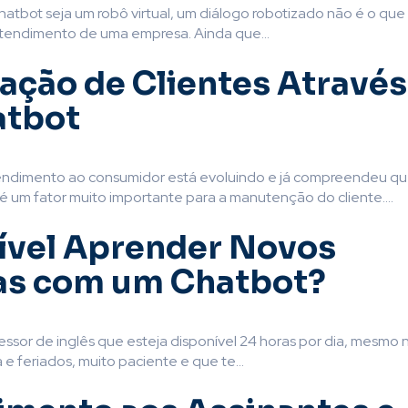
hatbot seja um robô virtual, um diálogo robotizado não é o que
endimento de uma empresa. Ainda que...
zação de Clientes Através
atbot
endimento ao consumidor está evoluindo e já compreendeu qu
 um fator muito importante para a manutenção do cliente....
ível Aprender Novos
as com um Chatbot?
ssor de inglês que esteja disponível 24 horas por dia, mesmo 
 e feriados, muito paciente e que te...