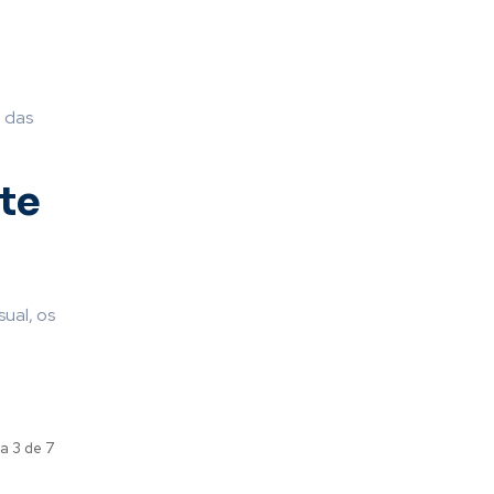
 das
te
ual, os
a 3 de 7