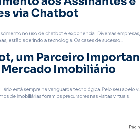
imento aos Assinantes e
es via Chatbot
escimento no uso de chatbot é exponencial. Diversas empresas,
eas, estão aderindo a tecnologia. Os cases de sucesso...
t, um Parceiro Importan
 Mercado Imobiliário
iário está sempre na vanguarda tecnológica. Pelo seu apelo vis
os de imobiliárias foram os precursores nas visitas virtuais....
Págin