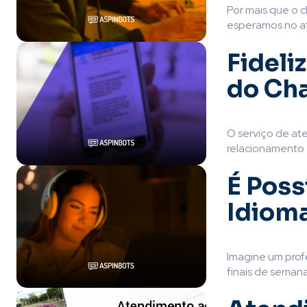
Por mais que o c
esperamos no at
Fideli
do Ch
O serviço de at
relacionamento é
É Poss
Idiom
Imagine um profe
finais de semana