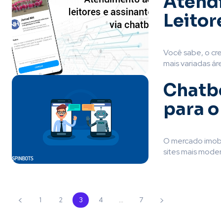
Atend
Leitor
Você sabe, o cr
mais variadas ár
Chatbo
para o
O mercado imobil
sites mais modern
1
2
3
4
...
7