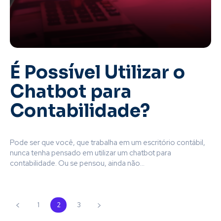
É Possível Utilizar o
Chatbot para
Contabilidade?
Pode ser que você, que trabalha em um escritório contábil,
nunca tenha pensado em utilizar um chatbot para
contabilidade. Ou se pensou, ainda não...
1
2
3