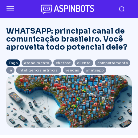
WHATSAPP: principal canal de
comunicação brasileiro. Você
aproveita todo potencial dele?
Tags
atendimento
chatbot
cliente
comportamento
ia
inteligência artificial
vendas
whatsapp