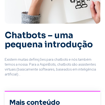
Chatbots – uma
pequena introdução
Existem muitas definições para chatbots e nós também
temos a nossa. Para a AspinBots, chatbots são assistentes
virtuais (basicamente softwares, baseados em inteligência
artificial)...
Mais conteúdo