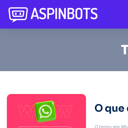
O que 
O termo site W