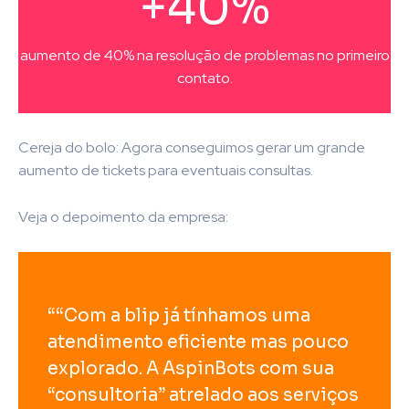
+40%
aumento de 40% na resolução de problemas no primeiro
contato.
Cereja do bolo: Agora conseguimos gerar um grande
aumento de tickets para eventuais consultas.
Veja o depoimento da empresa:
““Com a blip já tínhamos uma
atendimento eficiente mas pouco
explorado. A AspinBots com sua
“consultoria” atrelado aos serviços