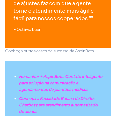
de ajustes faz com que a gente
torne o atendimento mais ágil e
fácil para nossos cooperados.””
–
Octávio Luan
Conheça outros cases de sucesso da AspinBots:
Humanitar + AspinBots: Contato inteligente
para solução na comunicação e
agendamentos de plantões médicos
Conheça a Faculdade Baiana de Direito:
Chatbot para atendimento automatizado
de alunos