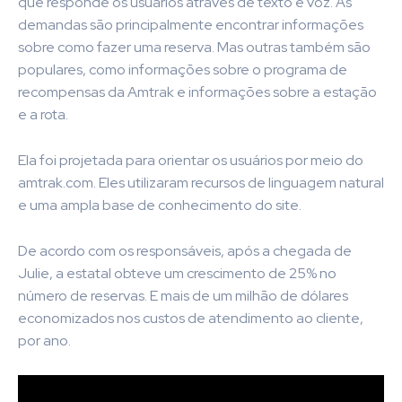
que responde os usuários através de texto e voz. As
demandas são principalmente encontrar informações
sobre como fazer uma reserva. Mas outras também são
populares, como informações sobre o programa de
recompensas da Amtrak e informações sobre a estação
e a rota.
Ela foi projetada para orientar os usuários por meio do
amtrak.com. Eles utilizaram recursos de linguagem natural
e uma ampla base de conhecimento do site.
De acordo com os responsáveis, após a chegada de
Julie, a estatal obteve um crescimento de 25% no
número de reservas. E mais de um milhão de dólares
economizados nos custos de atendimento ao cliente,
por ano.