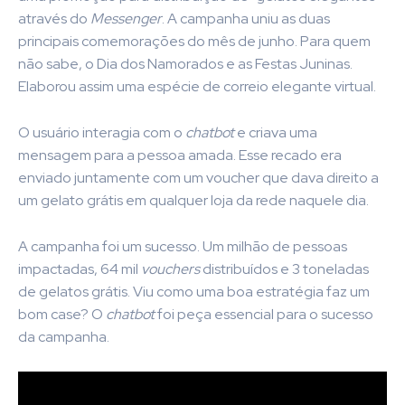
através do
Messenger
. A campanha uniu as duas
principais comemorações do mês de junho. Para quem
não sabe, o Dia dos Namorados e as Festas Juninas.
Elaborou assim uma espécie de correio elegante virtual.
O usuário interagia com o
chatbot
e criava uma
mensagem para a pessoa amada. Esse recado era
enviado juntamente com um voucher que dava direito a
um gelato grátis em qualquer loja da rede naquele dia.
A campanha foi um sucesso. Um milhão de pessoas
impactadas, 64 mil
vouchers
distribuídos e 3 toneladas
de gelatos grátis. Viu como uma boa estratégia faz um
bom case? O
chatbot
foi peça essencial para o sucesso
da campanha.