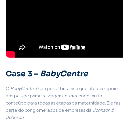
Case 3 –
BabyCentre
O
BabyCentre
é um portal britânico que oferece apoio
aos pais de primeira viagem, oferecendo muito
conteúdo para todas as etapas da maternidade. Ele faz
parte do conglomerados de empresas da
Johnson &
Johnson
.